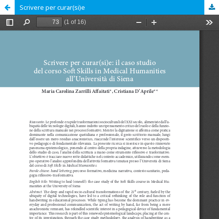
Scrivere per curar(si)e